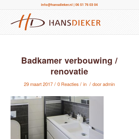
info@hansdieker.nl
|
06 51 76 03 04
Badkamer verbouwing /
renovatie
/
/
/
29 maart 2017
0 Reacties
in
door
admin