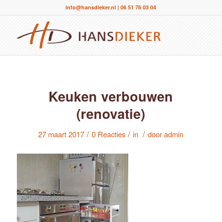
info@hansdieker.nl
|
06 51 76 03 04
Keuken verbouwen
(renovatie)
/
/
/
27 maart 2017
0 Reacties
in
door
admin