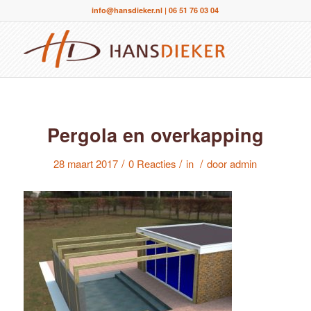
info@hansdieker.nl
|
06 51 76 03 04
Pergola en overkapping
/
/
/
28 maart 2017
0 Reacties
in
door
admin