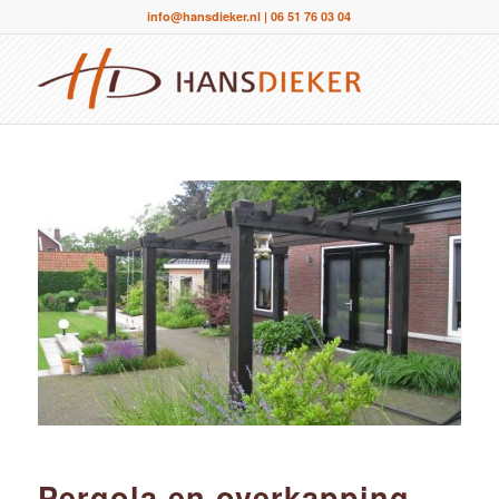
info@hansdieker.nl
|
06 51 76 03 04
Pergola en overkapping