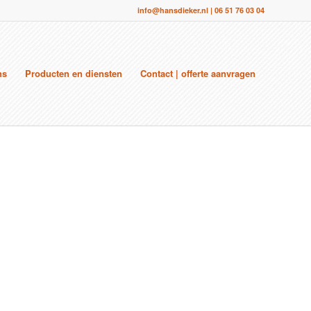
info@hansdieker.nl
|
06 51 76 03 04
ns
Producten en diensten
Contact | offerte aanvragen