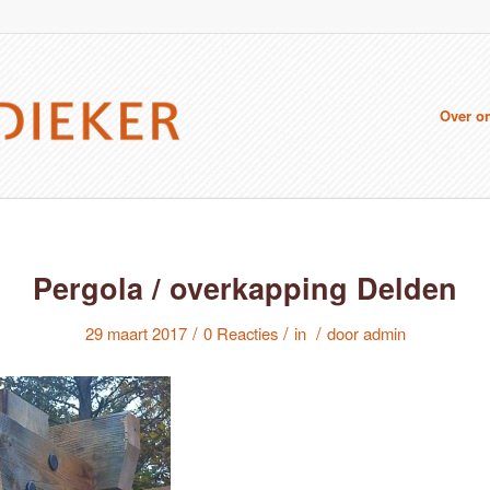
Over o
Pergola / overkapping Delden
/
/
/
29 maart 2017
0 Reacties
in
door
admin