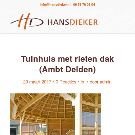
info@hansdieker.nl
|
06 51 76 03 04
Tuinhuis met rieten dak
(Ambt Delden)
/
/
/
29 maart 2017
0 Reacties
in
door
admin