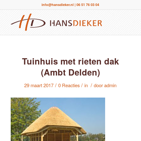
info@hansdieker.nl
|
06 51 76 03 04
Tuinhuis met rieten dak
(Ambt Delden)
/
/
/
29 maart 2017
0 Reacties
in
door
admin