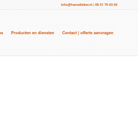
info@hansdieker.nl
|
06 51 76 03 04
ns
Producten en diensten
Contact | offerte aanvragen