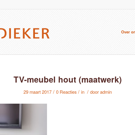
Over o
TV-meubel hout (maatwerk)
/
/
/
29 maart 2017
0 Reacties
in
door
admin