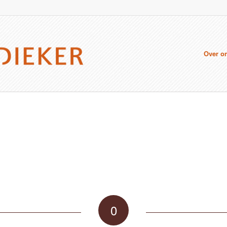
Over o
0