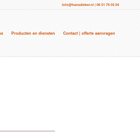
info@hansdieker.nl
|
06 51 76 03 04
ns
Producten en diensten
Contact | offerte aanvragen