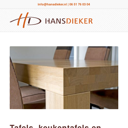
info@hansdieker.nl
|
06 51 76 03 04
Tafels, keukentafels en